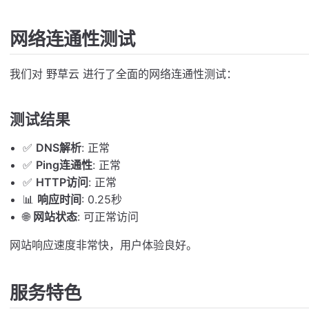
网络连通性测试
我们对 野草云 进行了全面的网络连通性测试：
测试结果
✅
DNS解析
: 正常
✅
Ping连通性
: 正常
✅
HTTP访问
: 正常
📊
响应时间
: 0.25秒
🌐
网站状态
: 可正常访问
网站响应速度非常快，用户体验良好。
服务特色