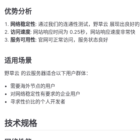
优势分析
网络稳定性
: 通过我们的连通性测试，野草云 展现出良好
访问速度
: 网站响应时间为 0.25秒，网站响应速度非常快
服务可用性
: 官网可正常访问，服务状态良好
适用场景
野草云 的云服务器适合以下用户群体：
需要海外节点的用户
对网络稳定性有要求的企业用户
寻求性价比的个人开发者
技术规格