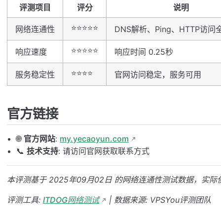
评测项目
评分
说明
⭐⭐⭐⭐⭐
网络连通性
DNS解析、Ping、HTTP访
⭐⭐⭐⭐⭐
响应速度
响应时间 0.25秒
⭐⭐⭐⭐
服务稳定性
官网访问稳定，服务可用
官方链接
🌐
官方网站
:
my.yecaoyun.com
📞
技术支持
: 请访问官网获取联系方式
本评测基于 2025年09月02日 的网络连通性测试数据，实
评测工具:
ITDOG网络测试
| 数据来源: VPSYou评测团队