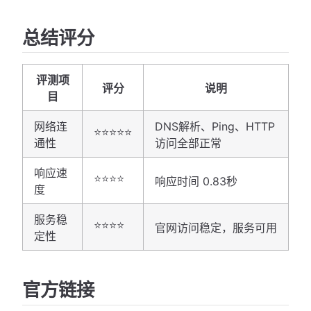
总结评分
评测项
评分
说明
目
网络连
DNS解析、Ping、HTTP
⭐⭐⭐⭐⭐
通性
访问全部正常
响应速
⭐⭐⭐⭐
响应时间 0.83秒
度
服务稳
⭐⭐⭐⭐
官网访问稳定，服务可用
定性
官方链接