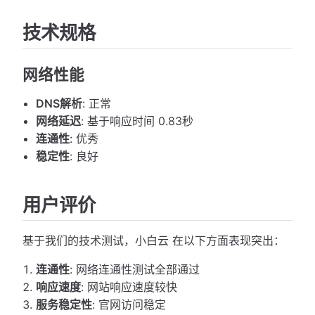
技术规格
网络性能
DNS解析
: 正常
网络延迟
: 基于响应时间 0.83秒
连通性
: 优秀
稳定性
: 良好
用户评价
基于我们的技术测试，小白云 在以下方面表现突出：
连通性
: 网络连通性测试全部通过
响应速度
: 网站响应速度较快
服务稳定性
: 官网访问稳定