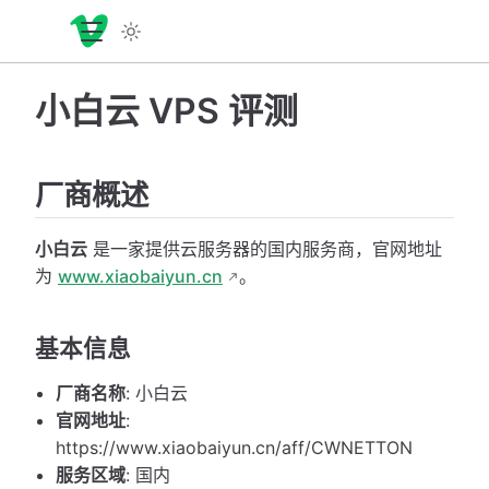
小白云 VPS 评测
厂商概述
小白云
是一家提供云服务器的国内服务商，官网地址
为
www.xiaobaiyun.cn
。
基本信息
厂商名称
: 小白云
官网地址
:
https://www.xiaobaiyun.cn/aff/CWNETTON
服务区域
: 国内