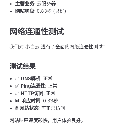
主营业务
: 云服务器
网站响应
: 0.83秒 (良好)
网络连通性测试
我们对 小白云 进行了全面的网络连通性测试：
测试结果
✅
DNS解析
: 正常
✅
Ping连通性
: 正常
✅
HTTP访问
: 正常
📊
响应时间
: 0.83秒
🌐
网站状态
: 可正常访问
网站响应速度较快，用户体验良好。