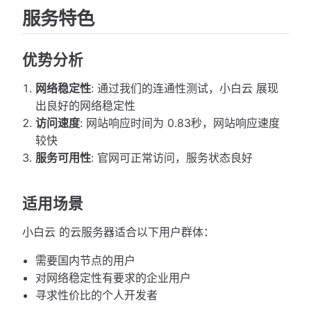
服务特色
优势分析
网络稳定性
: 通过我们的连通性测试，小白云 展现
出良好的网络稳定性
访问速度
: 网站响应时间为 0.83秒，网站响应速度
较快
服务可用性
: 官网可正常访问，服务状态良好
适用场景
小白云 的云服务器适合以下用户群体：
需要国内节点的用户
对网络稳定性有要求的企业用户
寻求性价比的个人开发者