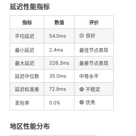
延迟性能指标
指标
数值
评价
🟡 良好
54.0ms
平均延迟
2.4ms
最小延迟
最佳节点表现
228.3ms
最大延迟
最差节点表现
35.0ms
延迟中位数
中等水平
72.9ms
延迟标准差
🔴 不稳定
🟢 优秀
0.0%
丢包率
地区性能分布