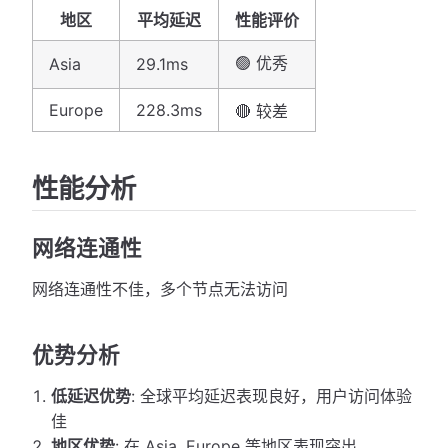
地区
平均延迟
性能评价
🟢 优秀
Asia
29.1ms
Europe
228.3ms
🔴 较差
性能分析
网络连通性
网络连通性不佳，多个节点无法访问
优势分析
低延迟优势
: 全球平均延迟表现良好，用户访问体验
佳
地区优势
: 在 Asia, Europe 等地区表现突出