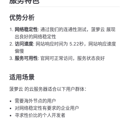
服务特色
优势分析
网络稳定性
: 通过我们的连通性测试，菠萝云 展现
出良好的网络稳定性
访问速度
: 网站响应时间为 5.22秒，网站响应速度
偏慢
服务可用性
: 官网可正常访问，服务状态良好
适用场景
菠萝云 的云服务器适合以下用户群体：
需要海外节点的用户
对网络稳定性有要求的企业用户
寻求性价比的个人开发者