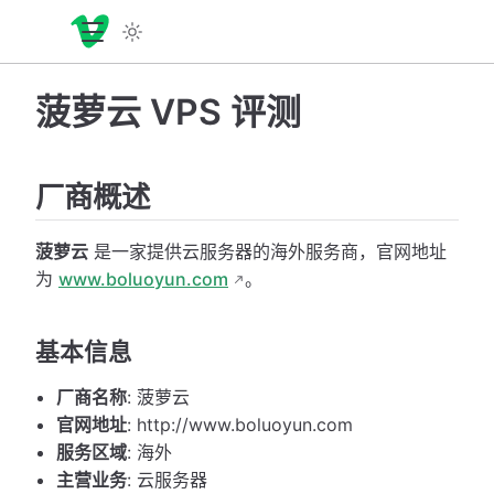
菠萝云 VPS 评测
厂商概述
菠萝云
是一家提供云服务器的海外服务商，官网地址
为
www.boluoyun.com
。
基本信息
厂商名称
: 菠萝云
官网地址
: http://www.boluoyun.com
服务区域
: 海外
主营业务
: 云服务器