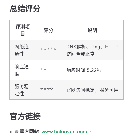
总结评分
评测项
评分
说明
目
网络连
DNS解析、Ping、HTTP
⭐⭐⭐⭐⭐
通性
访问全部正常
响应速
⭐⭐
响应时间 5.22秒
度
服务稳
⭐⭐⭐⭐
官网访问稳定，服务可用
定性
官方链接
🌐
官方网站
:
www.boluoyun.com